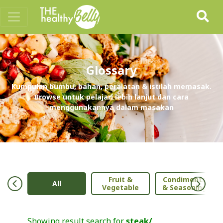
Glossary
Kumpulan bumbu, bahan, peralatan & istilah memasak.
Browse untuk pelajari lebih lanjut dan cara
menggunakannya dalam masakan
Fruit &
Condiments
ry
All
Vegetable
& Seasoning
Showing result search for
steak/