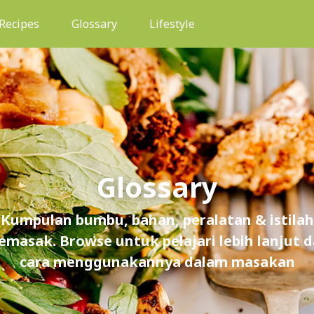
(current)
Recipes
Glossary
Lifestyle
Glossary
Kumpulan bumbu, bahan, peralatan & istilah
masak. Browse untuk pelajari lebih lanjut 
cara menggunakannya dalam masakan