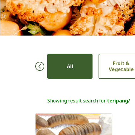
Fruit &
Pastry
All
Vegetable
Showing result search for
teripang/