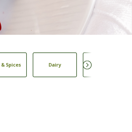
 & Spices
Dairy
Grain & Nut