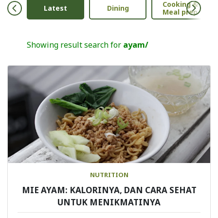
Cooking &
Anak
Latest
Dining
Meal prep
Showing result search for
ayam/
NUTRITION
MIE AYAM: KALORINYA, DAN CARA SEHAT
UNTUK MENIKMATINYA