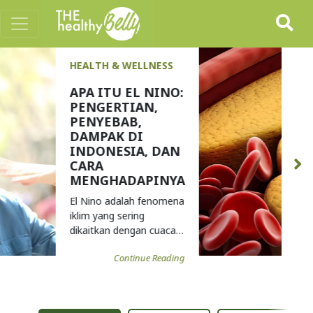
HEALTH & WELLNESS
PANDUAN
LENGKAP
KOLESTEROL:
PENYEBAB,
GEJALA, CARA
MENURUNKAN
DAN
PENCEGAHANNYA
Kolesterol adalah zat
lemak yang secara alami
ditemukan dalam tubuh
...
Continue Reading