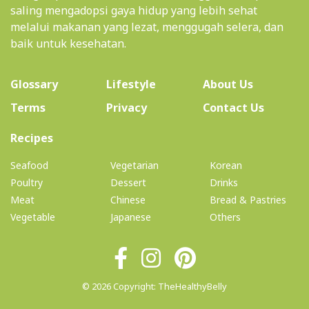
menginspirasi satu sama lain, sehingga kita dapat
saling mengadopsi gaya hidup yang lebih sehat
melalui makanan yang lezat, menggugah selera, dan
baik untuk kesehatan.
(current)
Glossary
Lifestyle
About Us
Terms
Privacy
Contact Us
(current)
Recipes
Seafood
Vegetarian
Korean
Poultry
Dessert
Drinks
Meat
Chinese
Bread & Pastries
Vegetable
Japanese
Others
© 2026 Copyright: TheHealthyBelly