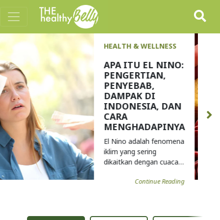
HEALTH & WELLNESS
PANDUAN
LENGKAP
KOLESTEROL:
PENYEBAB,
GEJALA, CARA
MENURUNKAN
DAN
PENCEGAHANNYA
Kolesterol adalah zat
lemak yang secara alami
ditemukan dalam tubuh
...
Continue Reading