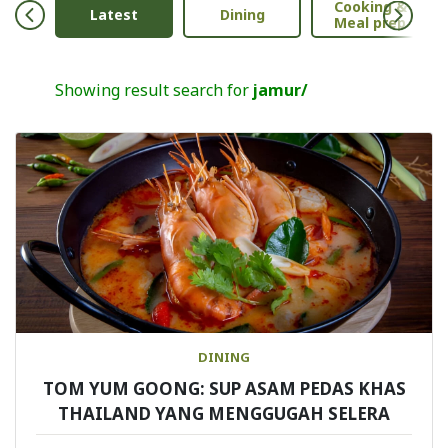
Cooking &
Anak
Latest
Dining
Meal prep
Showing result search for
jamur/
DINING
TOM YUM GOONG: SUP ASAM PEDAS KHAS
THAILAND YANG MENGGUGAH SELERA