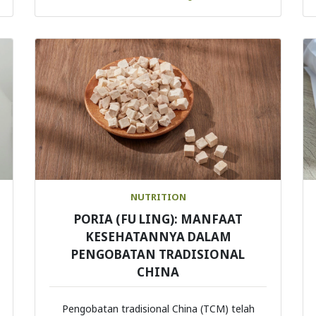
NUTRITION
PORIA (FU LING): MANFAAT
KESEHATANNYA DALAM
PENGOBATAN TRADISIONAL
CHINA
Pengobatan tradisional China (TCM) telah
lama menjadi sumber penget ...
Continue Reading
Load More