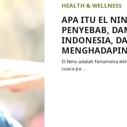
KOLESTEROL: 
GEJALA, CAR
DAN PENCEG
Kolesterol adalah zat lema
dalam tubuh ...