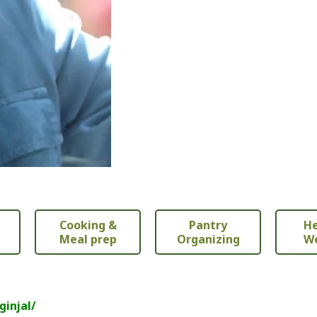
Cooking &
Pantry
He
Meal prep
Organizing
We
ginjal/