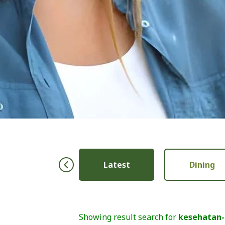
Ibu & Anak
Latest
Dining
Showing result search for
kesehatan-