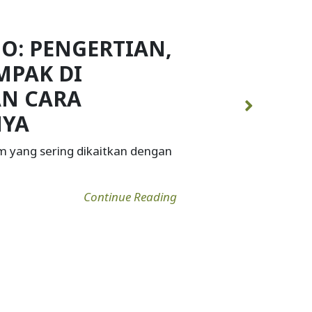
PENYEBAB,
A MENURUNKAN
AHANNYA
k yang secara alami ditemukan
Continue Reading