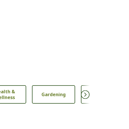
alth &
Gardening
Nutrition
llness