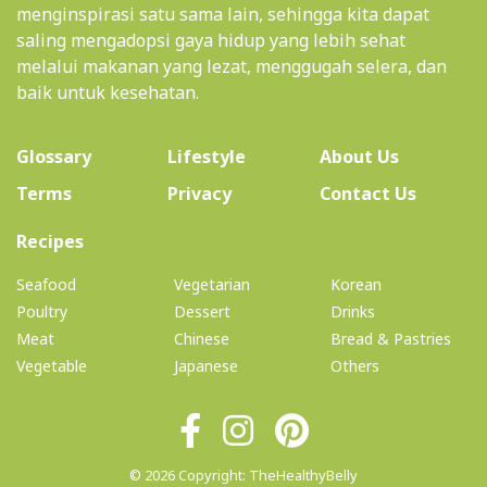
menemukan resep masakan yang cocok, dan
menginspirasi satu sama lain, sehingga kita dapat
saling mengadopsi gaya hidup yang lebih sehat
melalui makanan yang lezat, menggugah selera, dan
baik untuk kesehatan.
(current)
Glossary
Lifestyle
About Us
Terms
Privacy
Contact Us
(current)
Recipes
Seafood
Vegetarian
Korean
Poultry
Dessert
Drinks
Meat
Chinese
Bread & Pastries
Vegetable
Japanese
Others