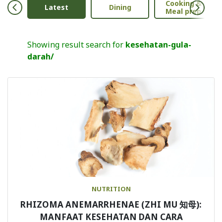
Cooking &
Anak
Latest
Dining
Meal prep
Showing result search for
kesehatan-gula-
darah/
NUTRITION
RHIZOMA ANEMARRHENAE (ZHI MU 知母):