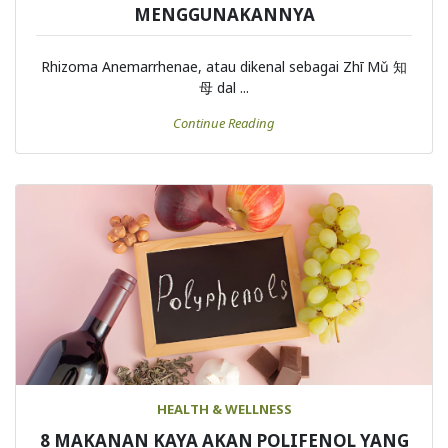
MANFAAT KESEHATAN DAN CARA
MENGGUNAKANNYA
Rhizoma Anemarrhenae, atau dikenal sebagai Zhī Mǔ 知
母 dal ...
Continue Reading
HEALTH & WELLNESS