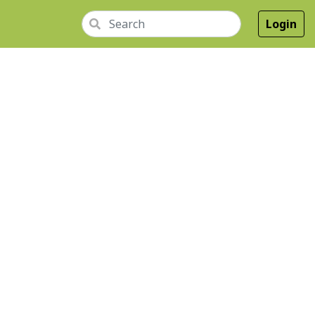
Login
GKAP