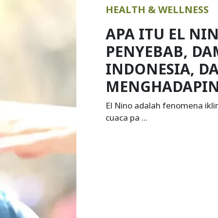
KOLESTEROL: 
GEJALA, CAR
DAN PENCEGA
Kolesterol adalah zat lemak
dalam tubuh ...