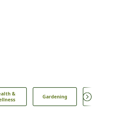
alth &
Gardening
Nutrition
llness