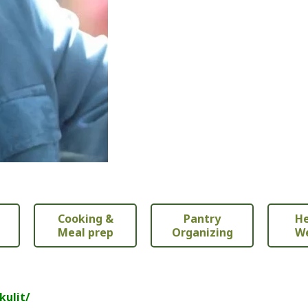
Cooking &
Pantry
He
Meal prep
Organizing
We
kulit/