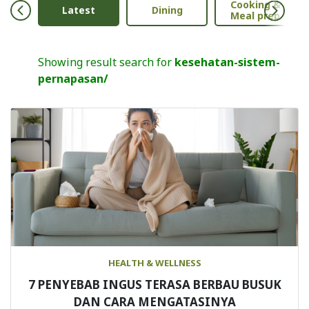
Cooking &
Anak
Latest
Dining
Meal prep
Showing result search for
kesehatan-sistem-
pernapasan/
HEALTH & WELLNESS
7 PENYEBAB INGUS TERASA BERBAU BUSUK
DAN CARA MENGATASINYA