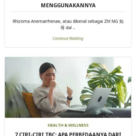
MENGGUNAKANNYA
Rhizoma Anemarrhenae, atau dikenal sebagai Zhī Mǔ 知
母 dal ...
Continue Reading
HEALTH & WELLNESS
7 CIRI-CIRI TBC: APA PERBEDAANYA DARI