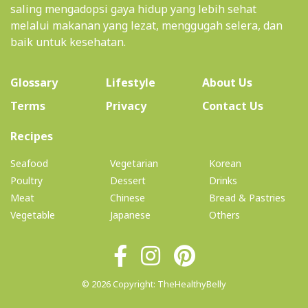
menginspirasi satu sama lain, sehingga kita dapat
saling mengadopsi gaya hidup yang lebih sehat
melalui makanan yang lezat, menggugah selera, dan
baik untuk kesehatan.
(current)
Glossary
Lifestyle
About Us
Terms
Privacy
Contact Us
(current)
Recipes
Seafood
Vegetarian
Korean
Poultry
Dessert
Drinks
Meat
Chinese
Bread & Pastries
Vegetable
Japanese
Others
© 2026 Copyright: TheHealthyBelly