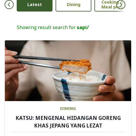
Cooking &
Anak
Latest
Dining
Meal prep
Showing result search for
sapi/
DINING
KATSU: MENGENAL HIDANGAN GORENG
KHAS JEPANG YANG LEZAT