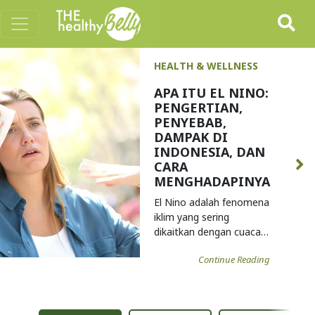
HEALTH & WELLNESS
PANDUAN
LENGKAP
KOLESTEROL:
PENYEBAB,
GEJALA, CARA
MENURUNKAN
DAN
PENCEGAHANNYA
Kolesterol adalah zat
lemak yang secara alami
ditemukan dalam tubuh
...
Continue Reading