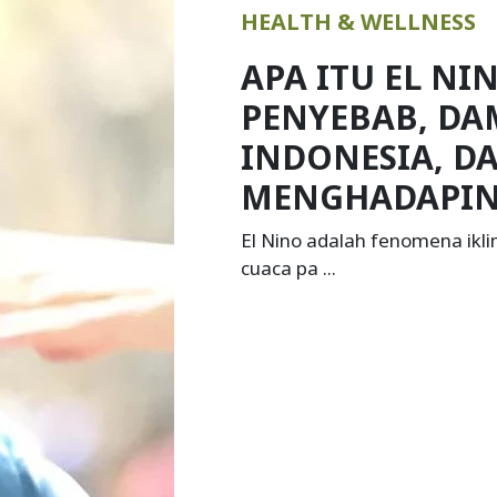
KOLESTEROL: 
GEJALA, CAR
DAN PENCEGA
Kolesterol adalah zat lemak
dalam tubuh ...