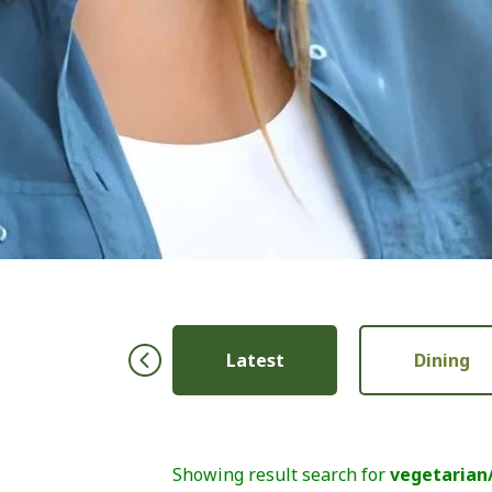
Ibu & Anak
Latest
Dining
Showing result search for
vegetarian