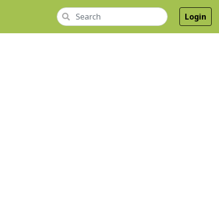
Login
GKAP