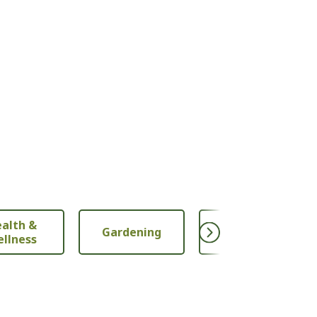
alth &
Gardening
Nutrition
llness