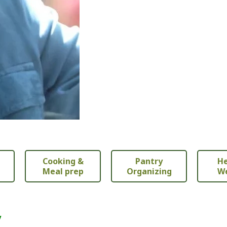
Cooking &
Pantry
He
Meal prep
Organizing
We
/