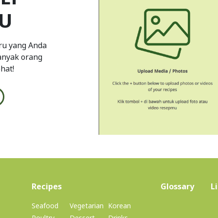
U
ru yang Anda
banyak orang
hat!
(current)
Recipes
Glossary
L
Seafood
Vegetarian
Korean
Poultry
Dessert
Drinks