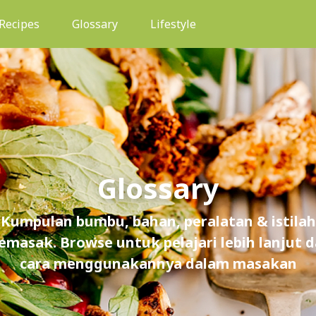
(current)
Recipes
Glossary
Lifestyle
Glossary
Kumpulan bumbu, bahan, peralatan & istilah
masak. Browse untuk pelajari lebih lanjut 
cara menggunakannya dalam masakan