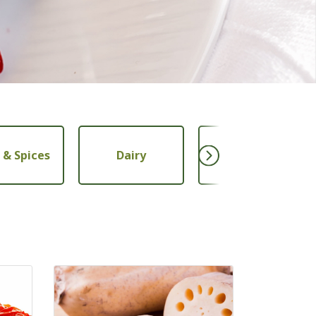
 & Spices
Dairy
Grain & Nut