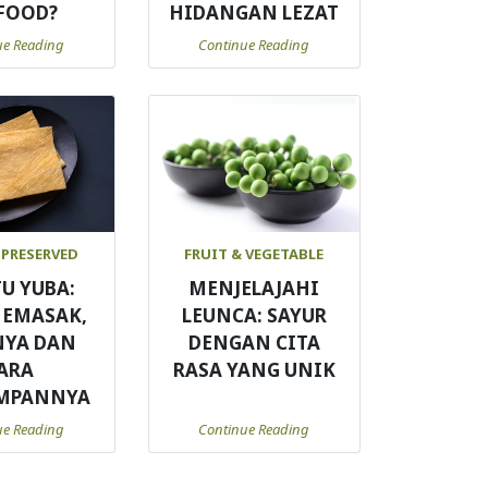
FOOD?
HIDANGAN LEZAT
ue Reading
Continue Reading
 PRESERVED
FRUIT & VEGETABLE
TU YUBA:
MENJELAJAHI
MEMASAK,
LEUNCA: SAYUR
NYA DAN
DENGAN CITA
ARA
RASA YANG UNIK
MPANNYA
ue Reading
Continue Reading