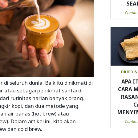
SEA
Contin
DRIED &
APA I
i seluruh dunia. Baik itu dinikmati di
CARA 
r atau sebagai penikmat santai di
RASA
dari rutinitas harian banyak orang.
C
gkir kopi, dan dua metode yang
MENYI
n air panas (hot brew) atau
w). Dalam artikel ini, kita akan
Contin
w dan cold brew.