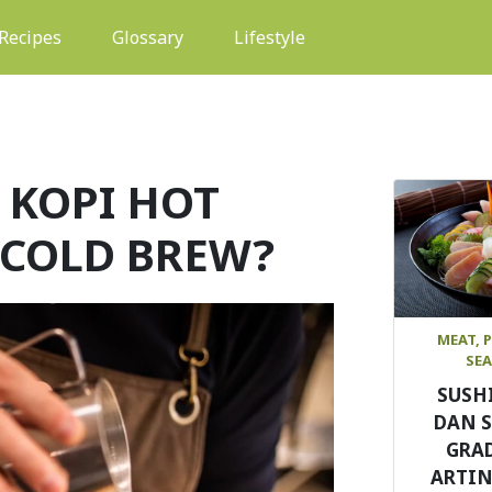
(current)
Recipes
Glossary
Lifestyle
 KOPI HOT
 COLD BREW?
MEAT, 
SE
SUSH
DAN 
GRAD
ARTIN