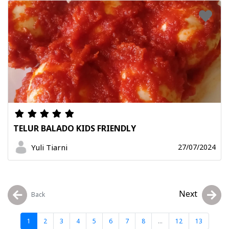
TELUR BALADO KIDS FRIENDLY
Yuli Tiarni
27/07/2024
Next
Back
1
2
3
4
5
6
7
8
...
12
13