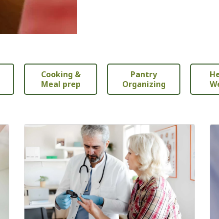
Cooking &
Pantry
He
Meal prep
Organizing
We