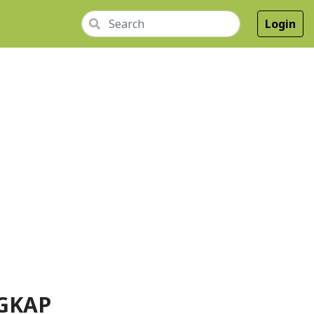
Login
GKAP