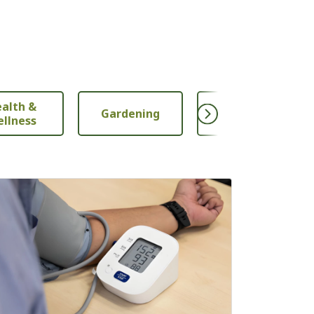
alth &
Gardening
Nutrition
llness