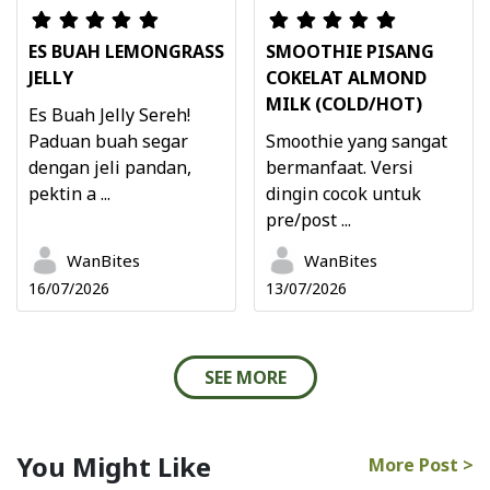
ES BUAH LEMONGRASS
SMOOTHIE PISANG
JELLY
COKELAT ALMOND
MILK (COLD/HOT)
Es Buah Jelly Sereh!
Paduan buah segar
Smoothie yang sangat
dengan jeli pandan,
bermanfaat. Versi
pektin a ...
dingin cocok untuk
pre/post ...
WanBites
WanBites
16/07/2026
13/07/2026
SEE MORE
You Might Like
More Post >