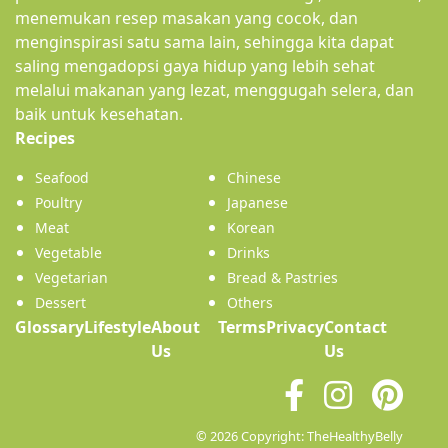
menemukan resep masakan yang cocok, dan
menginspirasi satu sama lain, sehingga kita dapat
saling mengadopsi gaya hidup yang lebih sehat
melalui makanan yang lezat, menggugah selera, dan
baik untuk kesehatan.
(current)
Recipes
Seafood
Chinese
Poultry
Japanese
Meat
Korean
Vegetable
Drinks
Vegetarian
Bread & Pastries
Dessert
Others
Glossary
Lifestyle
About
Terms
Privacy
Contact
(current)
Us
Us
© 2026 Copyright: TheHealthyBelly