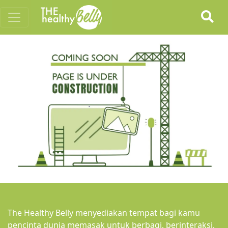
The Healthy Belly menyediakan tempat bagi kamu
pencinta dunia memasak untuk berbagi, berinteraksi,