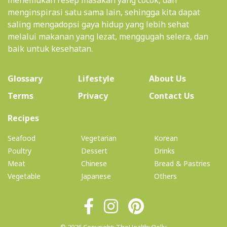
menemukan resep masakan yang cocok, dan
menginspirasi satu sama lain, sehingga kita dapat
saling mengadopsi gaya hidup yang lebih sehat
melalui makanan yang lezat, menggugah selera, dan
baik untuk kesehatan.
(current)
Glossary
Lifestyle
About Us
Terms
Privacy
Contact Us
(current)
Recipes
Seafood
Vegetarian
Korean
Poultry
Dessert
Drinks
Meat
Chinese
Bread & Pastries
Vegetable
Japanese
Others