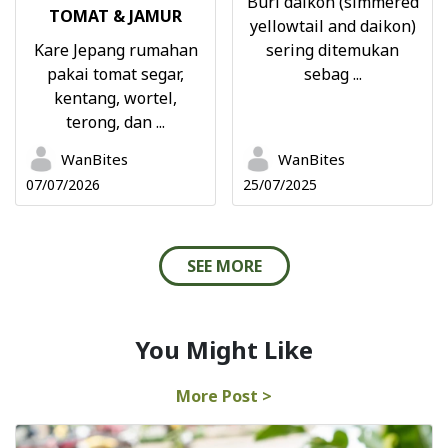
Buri daikon (simmered
TOMAT & JAMUR
yellowtail and daikon)
Kare Jepang rumahan
sering ditemukan
pakai tomat segar,
sebag ...
kentang, wortel,
terong, dan ...
WanBites
WanBites
07/07/2026
25/07/2025
SEE MORE
You Might Like
More Post >