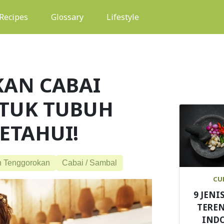
(current)
Recipes
Glossary
Lifestyle
KAN CABAI
TUK TUBUH
ETAHUI!
n Tenggorokan
Cabai / Sambal
CU
9 JENI
TEREN
IND