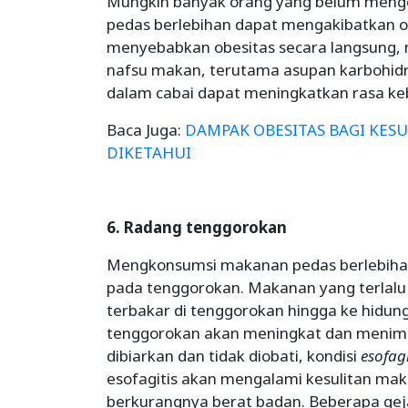
Mungkin banyak orang yang belum men
pedas berlebihan dapat mengakibatkan ob
menyebabkan obesitas secara langsung,
nafsu makan, terutama asupan karbohidrat.
dalam cabai dapat meningkatkan rasa k
Baca Juga:
DAMPAK OBESITAS BAGI KES
DIKETAHUI
6. Radang tenggorokan
Mengkonsumsi makanan pedas berlebihan
pada tenggorokan. Makanan yang terlalu
terbakar di tenggorokan hingga ke hidun
tenggorokan akan meningkat dan menimbulk
dibiarkan dan tidak diobati, kondisi
esofagi
esofagitis akan mengalami kesulitan mak
berkurangnya berat badan. Beberapa gej