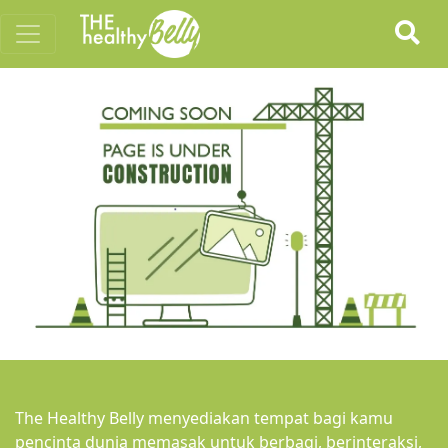
The Healthy Belly menyediakan tempat bagi kamu
pencinta dunia memasak untuk berbagi, berinteraksi,