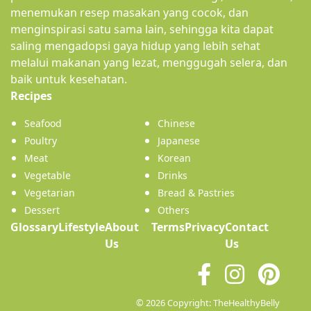
menemukan resep masakan yang cocok, dan
menginspirasi satu sama lain, sehingga kita dapat
saling mengadopsi gaya hidup yang lebih sehat
melalui makanan yang lezat, menggugah selera, dan
baik untuk kesehatan.
(current)
Recipes
Seafood
Chinese
Poultry
Japanese
Meat
Korean
Vegetable
Drinks
Vegetarian
Bread & Pastries
Dessert
Others
Glossary
Lifestyle
About
Terms
Privacy
Contact
(current)
Us
Us
© 2026 Copyright: TheHealthyBelly