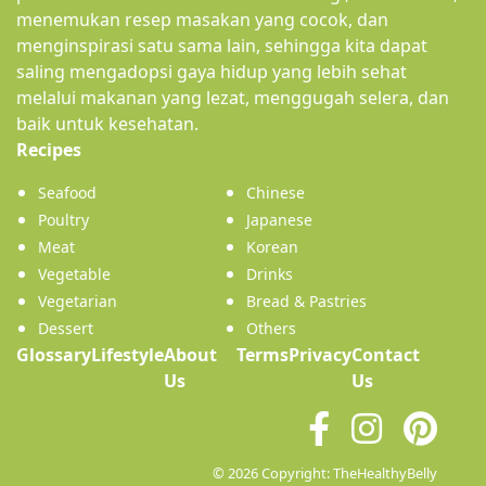
menemukan resep masakan yang cocok, dan
menginspirasi satu sama lain, sehingga kita dapat
saling mengadopsi gaya hidup yang lebih sehat
melalui makanan yang lezat, menggugah selera, dan
baik untuk kesehatan.
(current)
Recipes
Seafood
Chinese
Poultry
Japanese
Meat
Korean
Vegetable
Drinks
Vegetarian
Bread & Pastries
Dessert
Others
Glossary
Lifestyle
About
Terms
Privacy
Contact
(current)
Us
Us
© 2026 Copyright: TheHealthyBelly