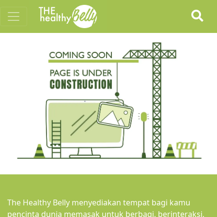
The Healthy Belly menyediakan tempat bagi kamu
pencinta dunia memasak untuk berbagi, berinteraksi,