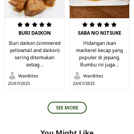
BURI DAIKON
SABA NO NITSUKE
Buri daikon (simmered
Hidangan ikan
yellowtail and daikon)
mackerel kecap yang
sering ditemukan
populer di jepang.
sebag ...
Bumbu ini juga ...
WanBites
WanBites
25/07/2025
23/07/2025
SEE MORE
You Might Like