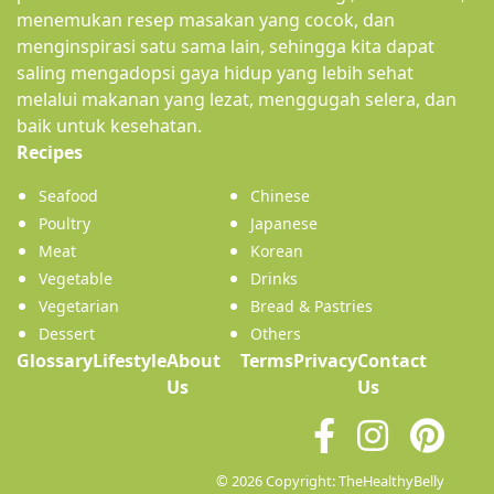
menemukan resep masakan yang cocok, dan
menginspirasi satu sama lain, sehingga kita dapat
saling mengadopsi gaya hidup yang lebih sehat
melalui makanan yang lezat, menggugah selera, dan
baik untuk kesehatan.
(current)
Recipes
Seafood
Chinese
Poultry
Japanese
Meat
Korean
Vegetable
Drinks
Vegetarian
Bread & Pastries
Dessert
Others
Glossary
Lifestyle
About
Terms
Privacy
Contact
(current)
Us
Us
© 2026 Copyright: TheHealthyBelly