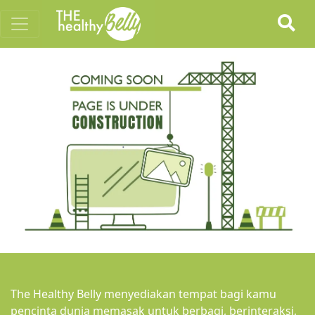
The Healthy Belly menyediakan tempat bagi kamu
pencinta dunia memasak untuk berbagi, berinteraksi,