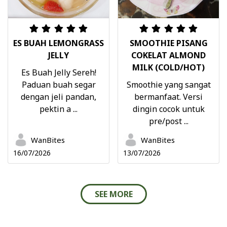
ES BUAH LEMONGRASS
SMOOTHIE PISANG
JELLY
COKELAT ALMOND
MILK (COLD/HOT)
Es Buah Jelly Sereh!
Paduan buah segar
Smoothie yang sangat
dengan jeli pandan,
bermanfaat. Versi
pektin a ...
dingin cocok untuk
pre/post ...
WanBites
WanBites
16/07/2026
13/07/2026
SEE MORE