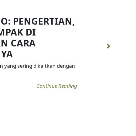
PENYEBAB,
A MENURUNKAN
HANNYA
 yang secara alami ditemukan
Continue Reading