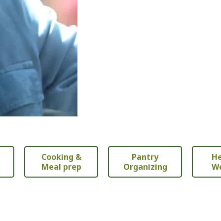
Cooking &
Pantry
He
Meal prep
Organizing
We