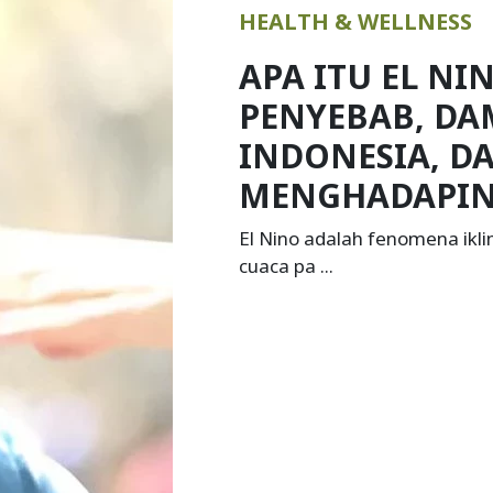
KOLESTEROL: 
GEJALA, CAR
DAN PENCEGA
Kolesterol adalah zat lemak
dalam tubuh ...