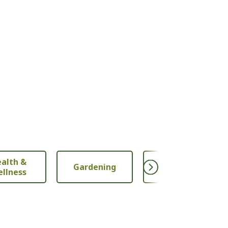
alth &
Gardening
Nutrition
llness