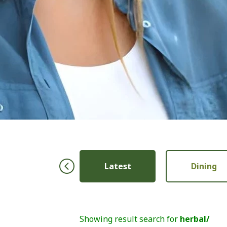
Ibu & Anak
Latest
Dining
Showing result search for
herbal/