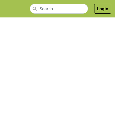
Login
GKAP