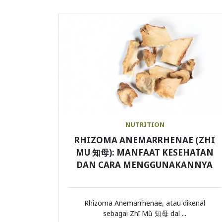
NUTRITION
RHIZOMA ANEMARRHENAE (ZHI
MU 知母): MANFAAT KESEHATAN
DAN CARA MENGGUNAKANNYA
Rhizoma Anemarrhenae, atau dikenal
sebagai Zhī Mǔ 知母 dal ...
Continue Reading