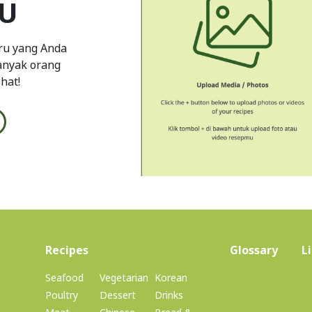
U
ru yang Anda
banyak orang
hat!
(current)
Recipes
Glossary
L
Seafood
Vegetarian
Korean
Poultry
Dessert
Drinks