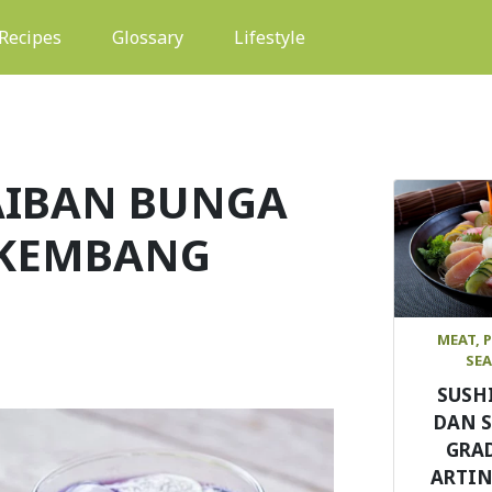
(current)
Recipes
Glossary
Lifestyle
AIBAN BUNGA
 KEMBANG
MEAT, 
SE
SUSH
DAN 
GRAD
ARTIN