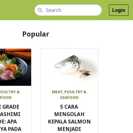
Login
Popular
POULTRY &
MEAT, POULTRY &
AFOOD
SEAFOOD
I GRADE
5 CARA
SASHIMI
MENGOLAH
E: APA
KEPALA SALMON
YA PADA
MENJADI