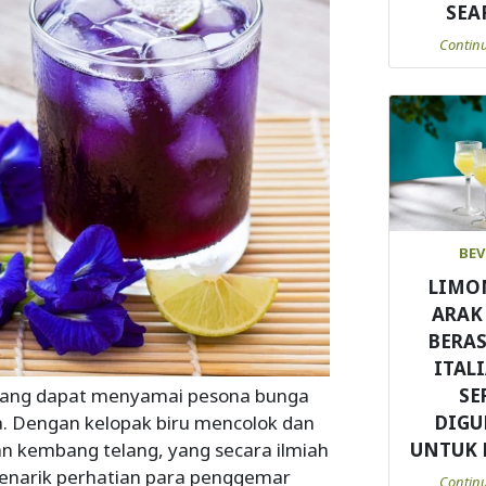
SEA
Contin
BEV
LIMO
ARAK
BERAS
ITAL
a yang dapat menyamai pesona bunga
SE
a. Dengan kelopak biru mencolok dan
DIG
n kembang telang, yang secara ilmiah
UNTUK
 menarik perhatian para penggemar
Contin