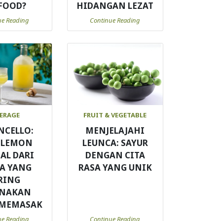
FOOD?
HIDANGAN LEZAT
ue Reading
Continue Reading
ERAGE
FRUIT & VEGETABLE
NCELLO:
MENJELAJAHI
 LEMON
LEUNCA: SAYUR
AL DARI
DENGAN CITA
IA YANG
RASA YANG UNIK
RING
UNAKAN
 MEMASAK
ue Reading
Continue Reading