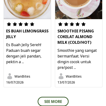
ES BUAH LEMONGRASS
SMOOTHIE PISANG
JELLY
COKELAT ALMOND
MILK (COLD/HOT)
Es Buah Jelly Sereh!
Paduan buah segar
Smoothie yang sangat
dengan jeli pandan,
bermanfaat. Versi
pektin a ...
dingin cocok untuk
pre/post ...
WanBites
WanBites
16/07/2026
13/07/2026
SEE MORE