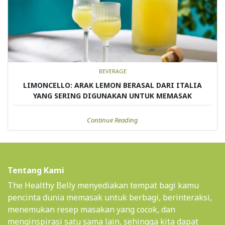
BEVERAGE
LIMONCELLO: ARAK LEMON BERASAL DARI ITALIA
YANG SERING DIGUNAKAN UNTUK MEMASAK
Continue Reading
Tentang Kami
The Healthy Belly menyediakan tempat bagi kamu
pencinta dunia memasak untuk berbagi, berinteraksi,
menemukan resep masakan yang cocok, dan
menginspirasi satu sama lain, sehingga kita dapat