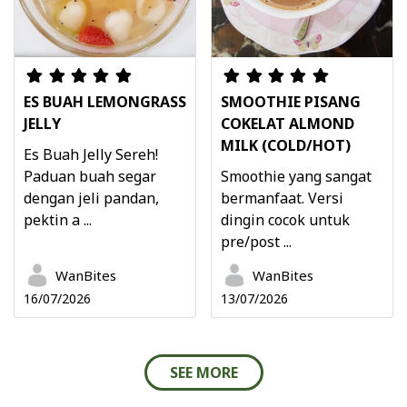
ES BUAH LEMONGRASS
SMOOTHIE PISANG
JELLY
COKELAT ALMOND
MILK (COLD/HOT)
Es Buah Jelly Sereh!
Paduan buah segar
Smoothie yang sangat
dengan jeli pandan,
bermanfaat. Versi
pektin a ...
dingin cocok untuk
pre/post ...
WanBites
WanBites
16/07/2026
13/07/2026
SEE MORE