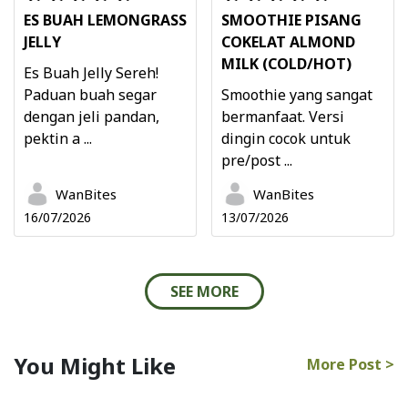
ES BUAH LEMONGRASS
SMOOTHIE PISANG
JELLY
COKELAT ALMOND
MILK (COLD/HOT)
Es Buah Jelly Sereh!
Paduan buah segar
Smoothie yang sangat
dengan jeli pandan,
bermanfaat. Versi
pektin a ...
dingin cocok untuk
pre/post ...
WanBites
WanBites
16/07/2026
13/07/2026
SEE MORE
You Might Like
More Post >