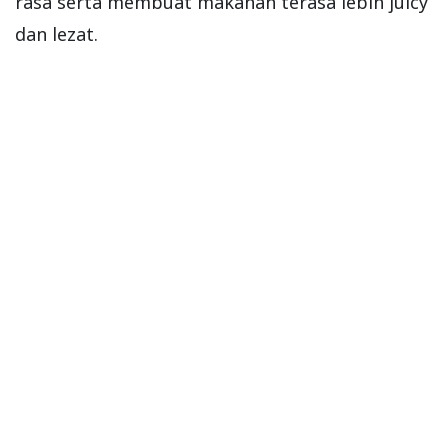
rasa serta membuat makanan terasa lebih juicy
dan lezat.