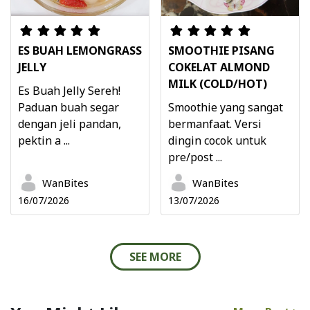
ES BUAH LEMONGRASS
SMOOTHIE PISANG
JELLY
COKELAT ALMOND
MILK (COLD/HOT)
Es Buah Jelly Sereh!
Paduan buah segar
Smoothie yang sangat
dengan jeli pandan,
bermanfaat. Versi
pektin a ...
dingin cocok untuk
pre/post ...
WanBites
WanBites
16/07/2026
13/07/2026
SEE MORE