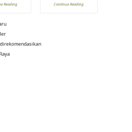
ue Reading
Continue Reading
aru
ler
 direkomendasikan
 Raya