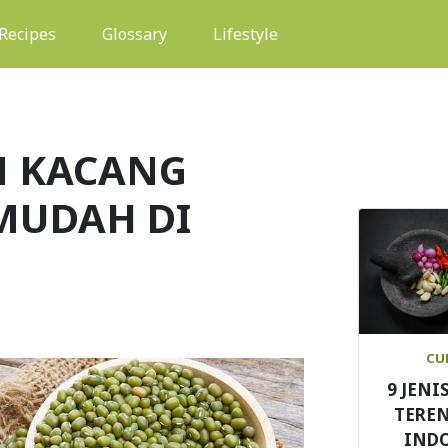
(current)
Recipes
Glossary
Lifestyle
 KACANG
MUDAH DI
CU
9 JENI
TEREN
IND