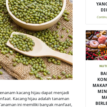
YANG
DI
Contin
NUT
BA
KON
MAKA
MI
menanam kacang hijau dapat menjadi
M
faat. Kacang hijau adalah tanaman
BERL
Tanaman ini memiliki banyak manfaat,