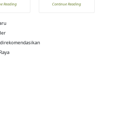
ue Reading
Continue Reading
aru
ler
 direkomendasikan
 Raya