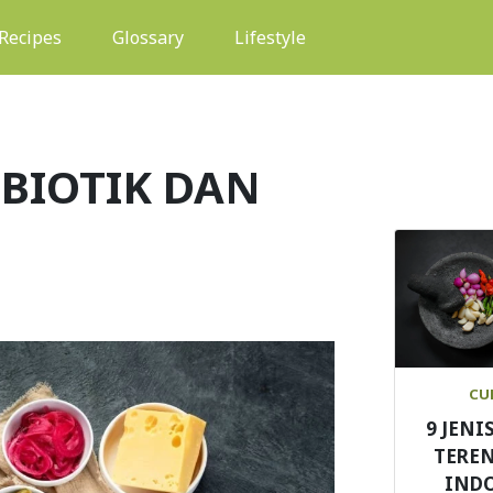
(current)
Recipes
Glossary
Lifestyle
BIOTIK DAN
CU
9 JENI
TEREN
IND