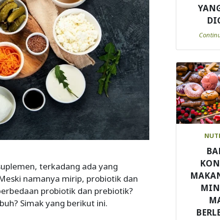
YANG
DI
Contin
NUT
BA
KON
uplemen, terkadang ada yang
MAKA
 Meski namanya mirip, probiotik dan
MI
perbedaan probiotik dan prebiotik?
M
uh? Simak yang berikut ini.
BERL