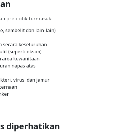
tan
n prebiotik termasuk:
, sembelit dan lain-lain)
n secara keseluruhan
it (seperti eksim)
n area kewanitaan
luran napas atas
teri, virus, dan jamur
cernaan
nker
s diperhatikan