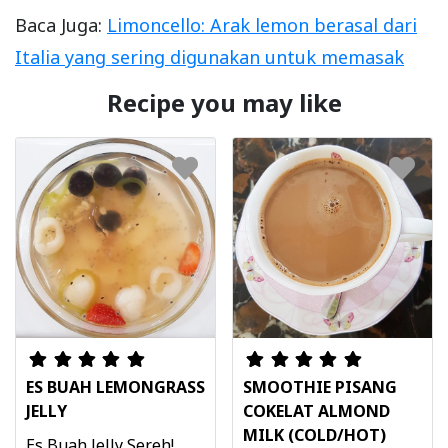
Baca Juga:
Limoncello: Arak lemon berasal dari
Italia yang sering digunakan untuk memasak
Recipe you may like
ES BUAH LEMONGRASS
SMOOTHIE PISANG
JELLY
COKELAT ALMOND
MILK (COLD/HOT)
Es Buah Jelly Sereh!