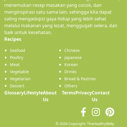
menemukan resep masakan yang cocok, dan
menginspirasi satu sama lain, sehingga kita dapat
saling mengadopsi gaya hidup yang lebih sehat
melalui makanan yang lezat, menggugah selera, dan
baik untuk kesehatan.
(current)
Recipes
Seafood
Chinese
Poultry
Japanese
Meat
Korean
Vegetable
Drinks
Vegetarian
Bread & Pastries
Dessert
Others
Glossary
Lifestyle
About
Terms
Privacy
Contact
(current)
Us
Us
© 2026 Copyright: TheHealthyBelly