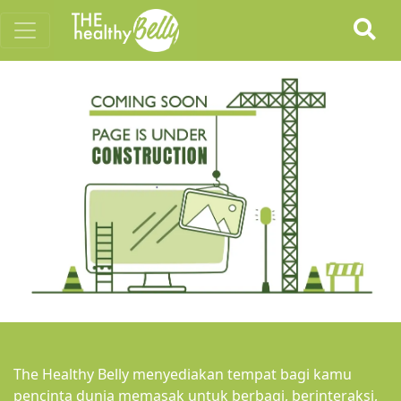
The Healthy Belly menyediakan tempat bagi kamu
pencinta dunia memasak untuk berbagi, berinteraksi,