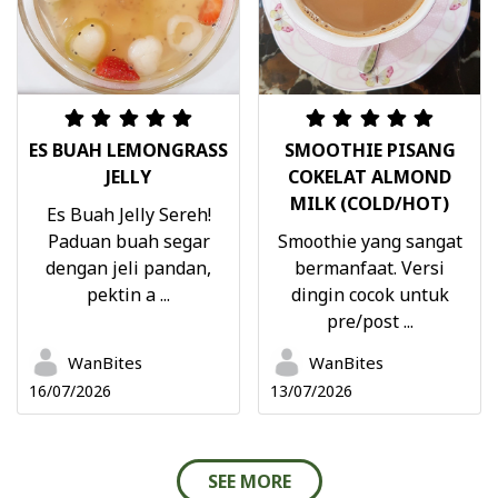
ES BUAH LEMONGRASS
SMOOTHIE PISANG
JELLY
COKELAT ALMOND
MILK (COLD/HOT)
Es Buah Jelly Sereh!
Paduan buah segar
Smoothie yang sangat
dengan jeli pandan,
bermanfaat. Versi
pektin a ...
dingin cocok untuk
pre/post ...
WanBites
WanBites
16/07/2026
13/07/2026
SEE MORE