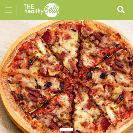
Previous
Nex