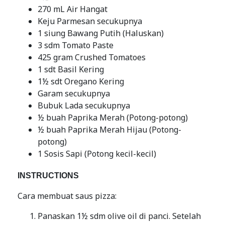
270 mL Air Hangat
Keju Parmesan secukupnya
1 siung Bawang Putih (Haluskan)
3 sdm Tomato Paste
425 gram Crushed Tomatoes
1 sdt Basil Kering
1½ sdt Oregano Kering
Garam secukupnya
Bubuk Lada secukupnya
½ buah Paprika Merah (Potong-potong)
½ buah Paprika Merah Hijau (Potong-
potong)
1 Sosis Sapi (Potong kecil-kecil)
INSTRUCTIONS
Cara membuat saus pizza:
Panaskan 1½ sdm olive oil di panci. Setelah