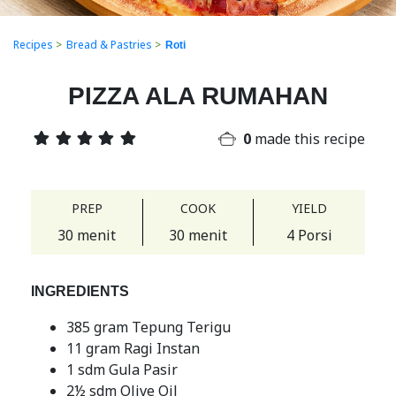
Recipes
>
Bread & Pastries
>
Roti
PIZZA ALA RUMAHAN
0
made this recipe
PREP
COOK
YIELD
30 menit
30 menit
4 Porsi
INGREDIENTS
385 gram Tepung Terigu
11 gram Ragi Instan
1 sdm Gula Pasir
2½ sdm Olive Oil