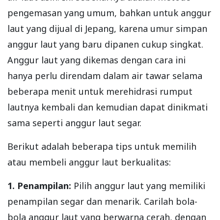
pengemasan yang umum, bahkan untuk anggur
laut yang dijual di Jepang, karena umur simpan
anggur laut yang baru dipanen cukup singkat.
Anggur laut yang dikemas dengan cara ini
hanya perlu direndam dalam air tawar selama
beberapa menit untuk merehidrasi rumput
lautnya kembali dan kemudian dapat dinikmati
sama seperti anggur laut segar.
Berikut adalah beberapa tips untuk memilih
atau membeli anggur laut berkualitas:
1. Penampilan:
Pilih anggur laut yang memiliki
penampilan segar dan menarik. Carilah bola-
bola anggur laut yang berwarna cerah, dengan