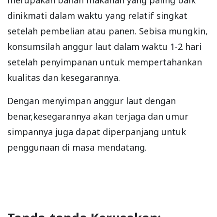
merupakan bahan makanan yang paling baik
dinikmati dalam waktu yang relatif singkat
setelah pembelian atau panen. Sebisa mungkin,
konsumsilah anggur laut dalam waktu 1-2 hari
setelah penyimpanan untuk mempertahankan
kualitas dan kesegarannya.
Dengan menyimpan anggur laut dengan
benar,kesegarannya akan terjaga dan umur
simpannya juga dapat diperpanjang untuk
penggunaan di masa mendatang.