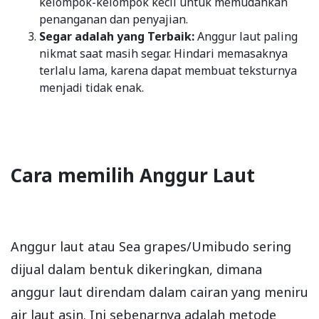
kelompok-kelompok kecil untuk memudahkan
penanganan dan penyajian.
Segar adalah yang Terbaik:
Anggur laut paling
nikmat saat masih segar. Hindari memasaknya
terlalu lama, karena dapat membuat teksturnya
menjadi tidak enak.
Cara memilih Anggur Laut
Anggur laut atau Sea grapes/Umibudo sering
dijual dalam bentuk dikeringkan, dimana
anggur laut direndam dalam cairan yang meniru
air laut asin. Ini sebenarnya adalah metode