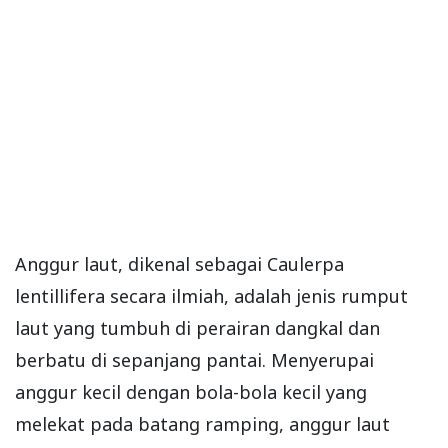
Anggur laut, dikenal sebagai Caulerpa
lentillifera secara ilmiah, adalah jenis rumput
laut yang tumbuh di perairan dangkal dan
berbatu di sepanjang pantai. Menyerupai
anggur kecil dengan bola-bola kecil yang
melekat pada batang ramping, anggur laut