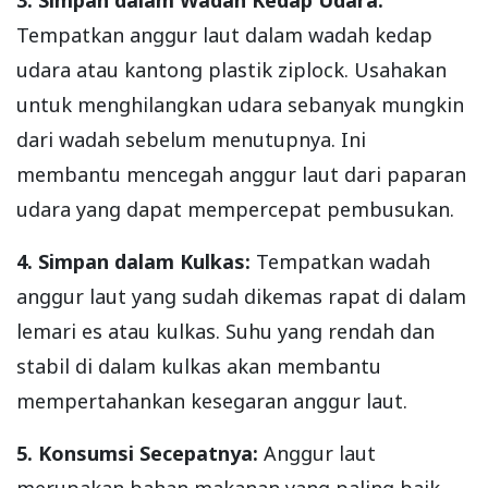
3. Simpan dalam Wadah Kedap Udara:
Tempatkan anggur laut dalam wadah kedap
udara atau kantong plastik ziplock. Usahakan
untuk menghilangkan udara sebanyak mungkin
dari wadah sebelum menutupnya. Ini
membantu mencegah anggur laut dari paparan
udara yang dapat mempercepat pembusukan.
4. Simpan dalam Kulkas:
Tempatkan wadah
anggur laut yang sudah dikemas rapat di dalam
lemari es atau kulkas. Suhu yang rendah dan
stabil di dalam kulkas akan membantu
mempertahankan kesegaran anggur laut.
5. Konsumsi Secepatnya:
Anggur laut