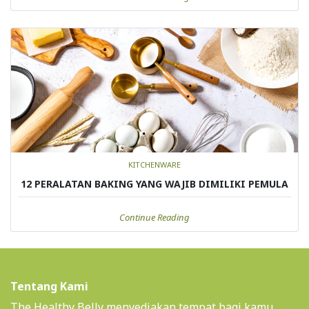
KITCHENWARE
12 PERALATAN BAKING YANG WAJIB DIMILIKI PEMULA
Continue Reading
Tentang Kami
The Healthy Belly menyediakan tempat bagi kamu