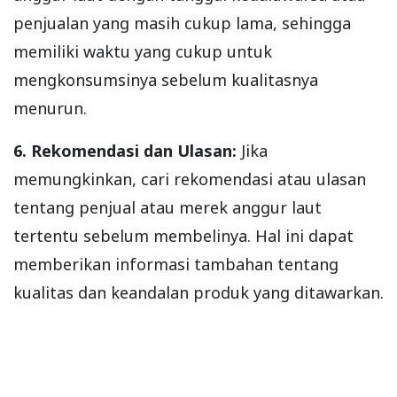
penjualan yang masih cukup lama, sehingga
memiliki waktu yang cukup untuk
mengkonsumsinya sebelum kualitasnya
menurun.
6. Rekomendasi dan Ulasan:
Jika
memungkinkan, cari rekomendasi atau ulasan
tentang penjual atau merek anggur laut
tertentu sebelum membelinya. Hal ini dapat
memberikan informasi tambahan tentang
kualitas dan keandalan produk yang ditawarkan.