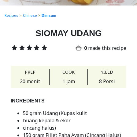
Recipes
>
Chinese
>
Dimsum
SIOMAY UDANG
0
made this recipe
PREP
COOK
YIELD
20 menit
1 jam
8 Porsi
INGREDIENTS
50 gram Udang (Kupas kulit
buang kepala & ekor
cincang halus)
150 gram Fillet Paha Ayam (Cincang Halus)