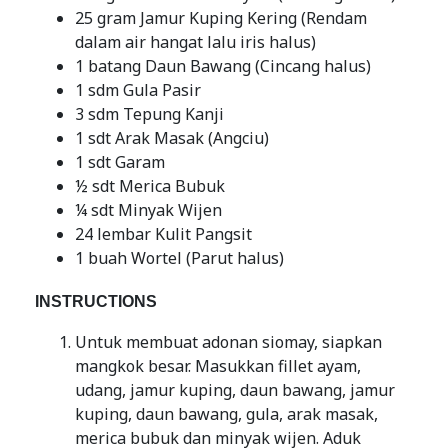
25 gram Jamur Kuping Kering (Rendam
dalam air hangat lalu iris halus)
1 batang Daun Bawang (Cincang halus)
1 sdm Gula Pasir
3 sdm Tepung Kanji
1 sdt Arak Masak (Angciu)
1 sdt Garam
½ sdt Merica Bubuk
¼ sdt Minyak Wijen
24 lembar Kulit Pangsit
1 buah Wortel (Parut halus)
INSTRUCTIONS
Untuk membuat adonan siomay, siapkan
mangkok besar. Masukkan fillet ayam,
udang, jamur kuping, daun bawang, jamur
kuping, daun bawang, gula, arak masak,
merica bubuk dan minyak wijen. Aduk