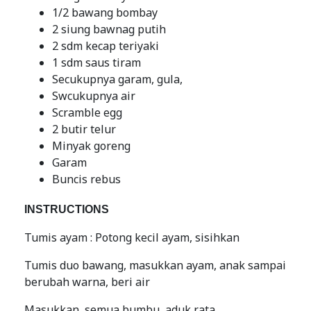
1/2 bawang bombay
2 siung bawnag putih
2 sdm kecap teriyaki
1 sdm saus tiram
Secukupnya garam, gula,
Swcukupnya air
Scramble egg
2 butir telur
Minyak goreng
Garam
Buncis rebus
INSTRUCTIONS
Tumis ayam : Potong kecil ayam, sisihkan
Tumis duo bawang, masukkan ayam, anak sampai
berubah warna, beri air
Masukkan semua bumbu, aduk rata