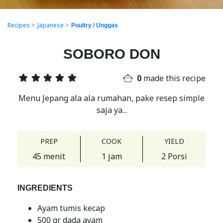
Recipes
>
Japanese
>
Poultry / Unggas
SOBORO DON
0
made this recipe
Menu Jepang ala ala rumahan, pake resep simple
saja ya...
PREP
COOK
YIELD
45 menit
1 jam
2 Porsi
INGREDIENTS
Ayam tumis kecap
500 gr dada ayam