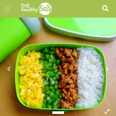
Previous
Nex