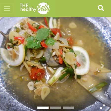
Previous
Nex