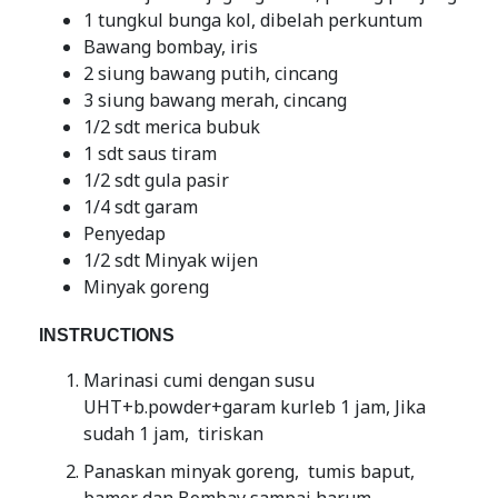
1 tungkul bunga kol, dibelah perkuntum
Bawang bombay, iris
2 siung bawang putih, cincang
3 siung bawang merah, cincang
1/2 sdt merica bubuk
1 sdt saus tiram
1/2 sdt gula pasir
1/4 sdt garam
Penyedap
1/2 sdt Minyak wijen
Minyak goreng
INSTRUCTIONS
Marinasi cumi dengan susu
UHT+b.powder+garam kurleb 1 jam, Jika
sudah 1 jam, tiriskan
Panaskan minyak goreng, tumis baput,