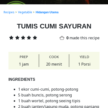
Recipes
>
Vegetable
>
Hidangan Utama
TUMIS CUMI SAYURAN
0
made this recipe
PREP
COOK
YIELD
1 jam
20 menit
1 Porsi
INGREDIENTS
1 ekor cumi-cumi, potong-potong
5 buah buncis, potong serong
1 buah wortel, potong seeing tipis
2 buah janten/jagung muda, potong panjang