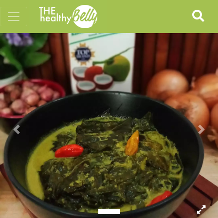
Previous
Nex