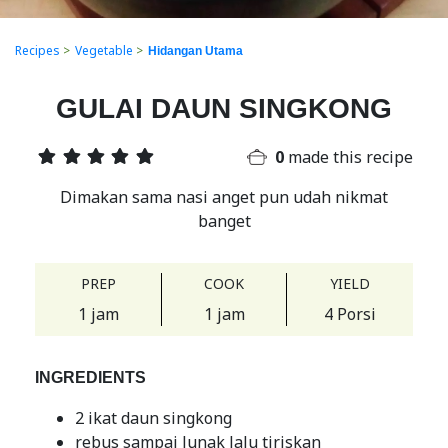
Recipes
>
Vegetable
>
Hidangan Utama
GULAI DAUN SINGKONG
0
made this recipe
Dimakan sama nasi anget pun udah nikmat
banget
PREP
COOK
YIELD
1 jam
1 jam
4 Porsi
INGREDIENTS
2 ikat daun singkong
rebus sampai lunak lalu tiriskan