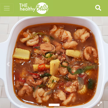
Previous
Nex