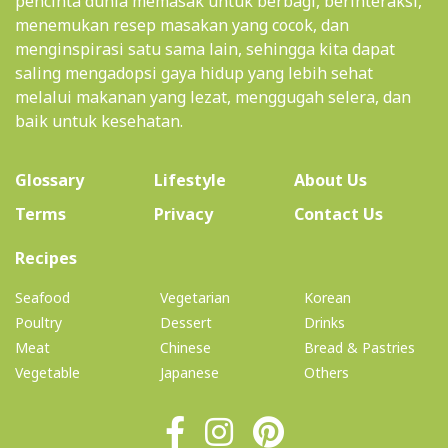
pencinta dunia memasak untuk berbagi, berinteraksi,
menemukan resep masakan yang cocok, dan
menginspirasi satu sama lain, sehingga kita dapat
saling mengadopsi gaya hidup yang lebih sehat
melalui makanan yang lezat, menggugah selera, dan
baik untuk kesehatan.
(current)
Glossary
Lifestyle
About Us
Terms
Privacy
Contact Us
(current)
Recipes
Seafood
Vegetarian
Korean
Poultry
Dessert
Drinks
Meat
Chinese
Bread & Pastries
Vegetable
Japanese
Others