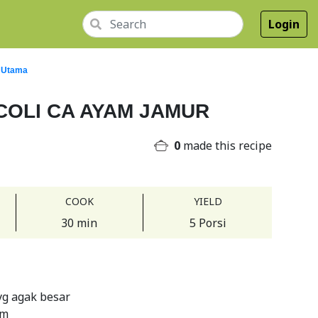
Login
 Utama
OLI CA AYAM JAMUR
0
made this recipe
COOK
YIELD
30 min
5 Porsi
yg agak besar
am