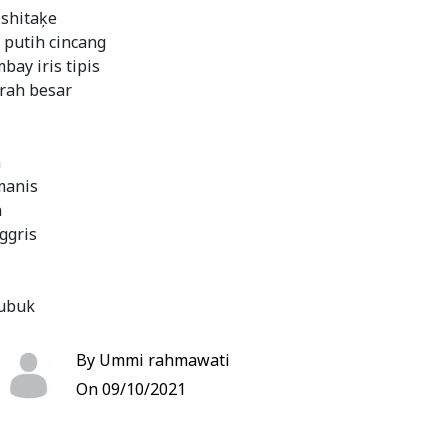
 shitaķe
 putih cincang
ay iris tipis
rah besar
n
manis
n
ggris
bubuk
aizena
By Ummi rahmawati
On 09/10/2021