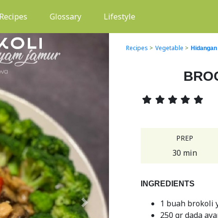
(current)
Recipes
Glossary
Lifestyle
Recipes
>
Vegetable
>
Hidangan
BROC
PREP
30 min
INGREDIENTS
1 buah brokoli 
Next
250 gr dada ay