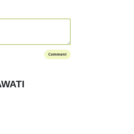
Bersihkan ayam dan iris sesuai selera. Rendam air
a dan iris memanjang agak tipis
i cuci bersih dan rebus setengah matang dengan
ikit. Lalu tata di piring saji
k.. tumis bawang putih, bombay dan jahe sampe
an ayam hingga berubah warna. Lalu masukkan
Comment
dan jamur sitake serta bumbu2 lainnya. Aduk
AWATI
kan cabe dan air campuran tepung maizena. Tes
Bookmark