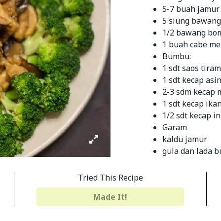
5-7 buah jamur
5 siung bawang
1/2 bawang bomb
1 buah cabe me
Bumbu:
1 sdt saos tiram
1 sdt kecap asi
2-3 sdm kecap 
1 sdt kecap ika
1/2 sdt kecap in
Garam
kaldu jamur
gula dan lada 
1 iris jahe
1 sdm tepung m
Tried This Recipe
Made It!
INSTRUCTIONS
Langkah: