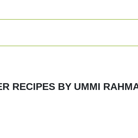
Siapkan bahan. 
panas jamur ny
Potong2 brokol
di beri garam sed
Panaskan minya
harum. Masukk
batang brokoli
Tambahkan air 
sampai rata.
R RECIPES BY UMMI RAHM
Terakhir masuk
rasa
Share
Print