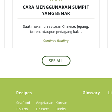
CARA MENGGUNAKAN SUMPIT
YANG BENAR
Saat makan di restoran Chinese, Jepang,
Korea, ataupun pedagang kak ...
Continue Reading
SEE ALL
(current)
Recipes
Glossary
L
Seafood
Vegetarian
Korean
Poultry
Dessert
Drinks