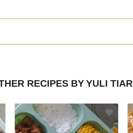
Masukkan larutan ma
Matikan kompor, ang
Share
Print
THER RECIPES BY YULI TIAR