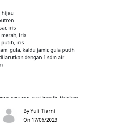
i hijau
putren
ar, iris
merah, iris
putih, iris
m, gula, kaldu jamir, gula putih
dilarutkan dengan 1 sdm air
am
ua sayuran, cuci bersih, tiriskan
mpai harum, beri air masukkan wortel dan
By Yuli Tiarni
k sampai setengah matang.
On 17/06/2023
awi, beri garam, gula, merica, gula putih dan saos