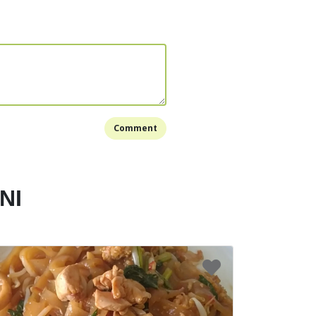
izena, masak sampai meletup-letup.
kat dan sajikan.
Bookmark
Comment
NI