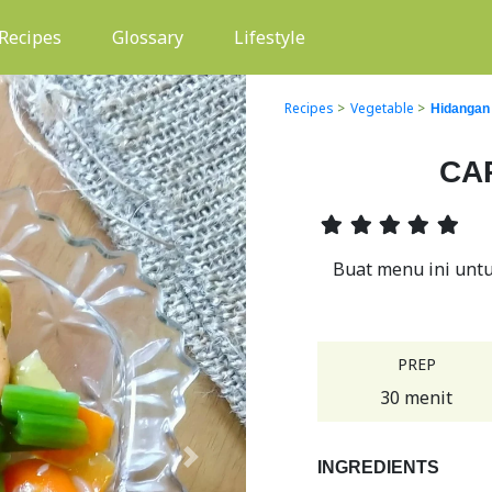
(current)
Recipes
Glossary
Lifestyle
Recipes
>
Vegetable
>
Hidangan
CA
Buat menu ini untuk
PREP
30 menit
Next
INGREDIENTS