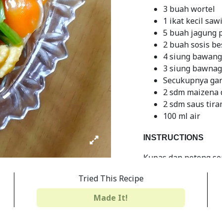
3 buah wortel
1 ikat kecil saw
5 buah jagung 
2 buah sosis bes
4 siung bawang 
3 siung bawnag 
Secukupnya gara
2 sdm maizena 
2 sdm saus tir
100 ml air
INSTRUCTIONS
Kupas dan potong sem
Tumis duo bawang sa
Tried This Recipe
jagung putren. Masa
Made It!
Masukkan sosis dan s
tiram, koreksi rasa