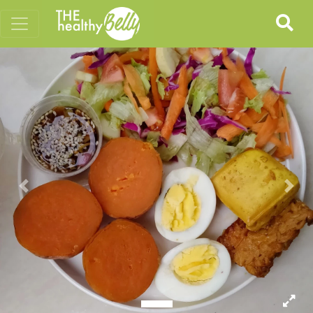
Previous
Nex