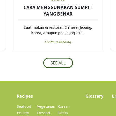
CARA MENGGUNAKAN SUMPIT
YANG BENAR
Saat makan di restoran Chinese, Jepang,
Korea, ataupun pedagang kak ...
Continue Reading
SEE ALL
(current)
Recipes
Glossary
L
Seafood
Vegetarian
Korean
Poultry
Dessert
Drinks