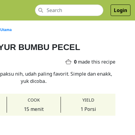
Login
 Utama
YUR BUMBU PECEL
0
made this recipe
aksu nih, udah paling favorit. Simple dan enakk,
yuk dicoba..
COOK
YIELD
15 menit
1 Porsi