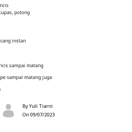
ncis
kupas, potong
cang instan
ncis sampai matang
mpe sampai matang juga
n
dan aduk rata
By Yuli Tiarni
 tahu tempe, timun dan bumbu kacang
On 09/07/2023