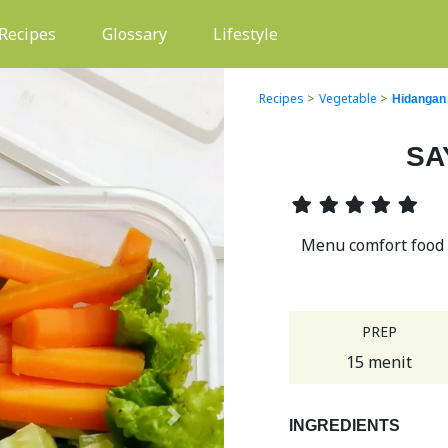
(current)
Recipes
Glossary
Lifestyle
Recipes
>
Vegetable
>
Hidangan
SA
Menu comfort food p
PREP
15 menit
Next
INGREDIENTS