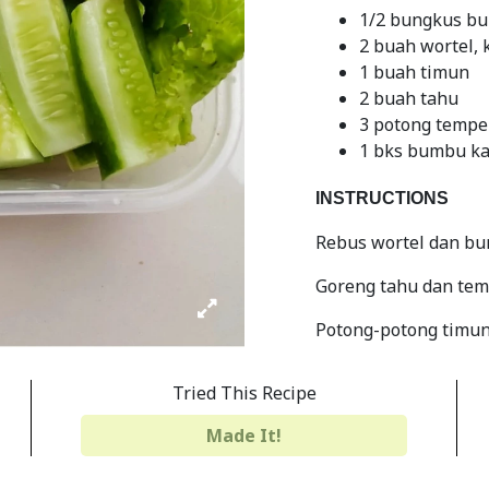
1/2 bungkus bu
2 buah wortel, 
1 buah timun
2 buah tahu
3 potong tempe
1 bks bumbu ka
INSTRUCTIONS
Rebus wortel dan bu
Goreng tahu dan te
Potong-potong timu
Seduh bumbu kacang
Tried This Recipe
Tata sayuran rebus,
Made It!
Siap disajikan