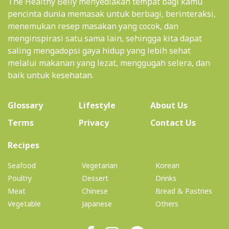
The Healthy Belly menyediakan tempat bagi kamu
pencinta dunia memasak untuk berbagi, berinteraksi,
menemukan resep masakan yang cocok, dan
menginspirasi satu sama lain, sehingga kita dapat
saling mengadopsi gaya hidup yang lebih sehat
melalui makanan yang lezat, menggugah selera, dan
baik untuk kesehatan.
(current)
Glossary
Lifestyle
About Us
Terms
Privacy
Contact Us
(current)
Recipes
Seafood
Vegetarian
Korean
Poultry
Dessert
Drinks
Meat
Chinese
Bread & Pastries
Vegetable
Japanese
Others